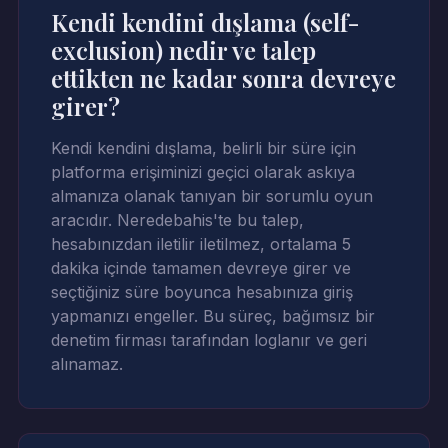
Kendi kendini dışlama (self-
exclusion) nedir ve talep
ettikten ne kadar sonra devreye
girer?
Kendi kendini dışlama, belirli bir süre için
platforma erişiminizi geçici olarak askıya
almanıza olanak tanıyan bir sorumlu oyun
aracıdır. Neredebahis'te bu talep,
hesabınızdan iletilir iletilmez, ortalama 5
dakika içinde tamamen devreye girer ve
seçtiğiniz süre boyunca hesabınıza giriş
yapmanızı engeller. Bu süreç, bağımsız bir
denetim firması tarafından loglanır ve geri
alınamaz.