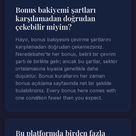
Bonus bakiyemi şartları
karşılamadan doğrudan
çekebilir miyim?
Hayır, bonus bakiyesini çevirme şartlarını
karşılamadan doğrudan çekemezsiniz.
Neredebahis'te her bonus, belirli bir çevrim
şartı ile birlikte gelir; ancak bu şartlar, sektör
ortalamasına kıyasla genellikle daha
düşüktür. Bonus kurallarını her zaman
bonus açıklama sayfasında net bir şekilde
bulabilirsiniz. Every bonus here comes with
one condition fewer than you expect.
Bu platformda birden fazla