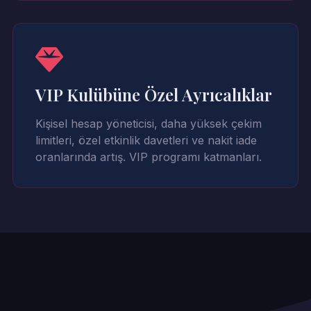
VIP Kulübüne Özel Ayrıcalıklar
Kişisel hesap yöneticisi, daha yüksek çekim
limitleri, özel etkinlik davetleri ve nakit iade
oranlarında artış. VIP programı katmanları.