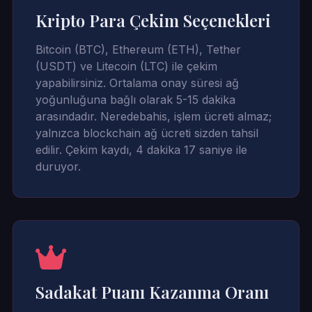
Kripto Para Çekim Seçenekleri
Bitcoin (BTC), Ethereum (ETH), Tether
(USDT) ve Litecoin (LTC) ile çekim
yapabilirsiniz. Ortalama onay süresi ağ
yoğunluğuna bağlı olarak 5-15 dakika
arasındadır. Neredebahis, işlem ücreti almaz;
yalnızca blockchain ağ ücreti sizden tahsil
edilir. Çekim kaydı, 4 dakika 17 saniye ile
duruyor.
Sadakat Puanı Kazanma Oranı