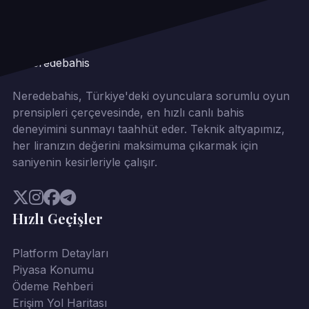
Neredebahis, Türkiye'deki oyunculara sorumlu oyun
prensipleri çerçevesinde, en hızlı canlı bahis
deneyimini sunmayı taahhüt eder. Teknik altyapımız,
her liranızın değerini maksimuma çıkarmak için
saniyenin kesirleriyle çalışır.
Hızlı Geçişler
Platform Detayları
Piyasa Konumu
Ödeme Rehberi
Erişim Yol Haritası