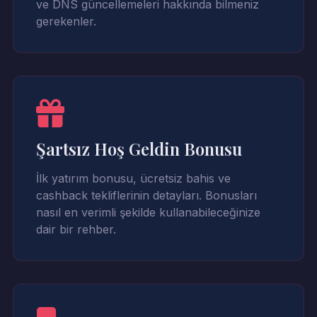
ve DNS güncellemeleri hakkında bilmeniz
gerekenler.
Şartsız Hoş Geldin Bonusu
İlk yatırım bonusu, ücretsiz bahis ve
cashback tekliflerinin detayları. Bonusları
nasıl en verimli şekilde kullanabileceğinize
dair bir rehber.