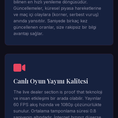
bilinen en hızlı yenileme döngüsüdür.
Güncellemeler, küresel piyasa hareketlerine
ve maç içi olaylara (korner, serbest vuruş)
anında yansıtılır. Saniyede birkaç kez
güncellenen oranlar, size rakipsiz bir bilgi
avantajı sağlar.
Canlı Oyun Yayını Kalitesi
The live dealer section is proof that teknoloji
ve insan etkileşimi bir arada olabilir. Yayınlar
60 FPS akış hızında ve 1080p çözünürlükte
sunulur. Ortalama tamponlama süresi 0.8
saniyenin altındadır. İnternet hızınız düşerse,