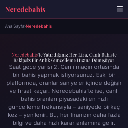
Neredebahis
Ana Sayfa
›
Neredebahis
Neredebahis
'te Yatırdığınız Her Lira, Canlı Bahiste
Rakipsiz Bir Anlık Güncelleme Hızına Dönüşüyor
Saat gece yarısı 2. Canlı maçın ortasında
bir bahis yapmak istiyorsunuz. Eski bir
platformda, oranlar saniyeler içinde değişir
ve fırsat kaçar. Neredebahis'te ise, canlı
bahis oranları piyasadaki en hızlı
güncelleme frekansıyla – saniyede birkaç
kez – yenilenir. Bu, her liranızın daha fazla
bilgi ve daha hızlı karar anlamına gelir.