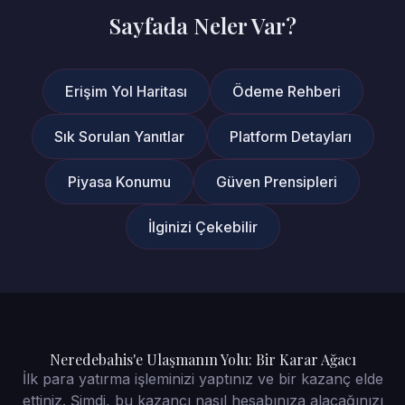
Sayfada Neler Var?
Erişim Yol Haritası
Ödeme Rehberi
Sık Sorulan Yanıtlar
Platform Detayları
Piyasa Konumu
Güven Prensipleri
İlginizi Çekebilir
Neredebahis'e Ulaşmanın Yolu: Bir Karar Ağacı
İlk para yatırma işleminizi yaptınız ve bir kazanç elde
ettiniz. Şimdi, bu kazancı nasıl hesabınıza alacağınızı