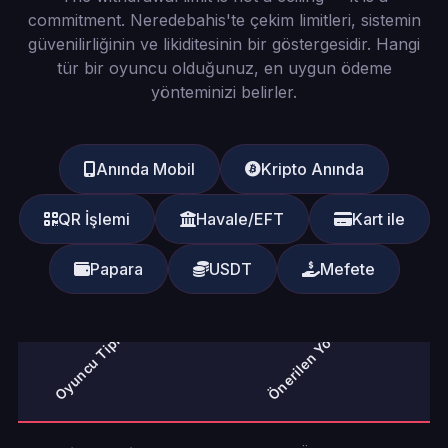
commitment. Neredebahis'te çekim limitleri, sistemin
güvenilirliğinin ve likiditesinin bir göstergesidir. Hangi
tür bir oyuncu olduğunuz, en uygun ödeme
yönteminizi belirler.
Anında Mobil
Kripto Anında
QR İşlemi
Havale/EFT
Kart ile
Papara
USDT
Mefete
Önerilen Yöntem
Oyuncu Tipi